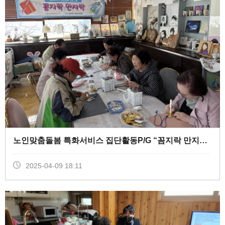
노인맞춤돌봄 특화서비스 집단활동P/G “꼼지락 만지락” 지원(1회기) (
2025-04-09 18:11