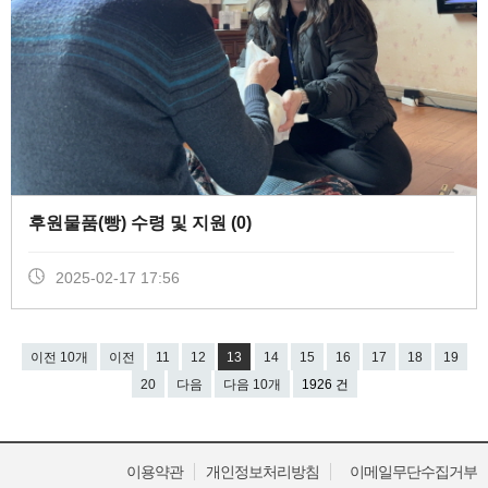
후원물품(빵) 수령 및 지원 (
0
)
2025-02-17 17:56
이전 10개
이전
11
12
13
14
15
16
17
18
19
20
다음
다음 10개
1926 건
이용약관
개인정보처리방침
이메일무단수집거부