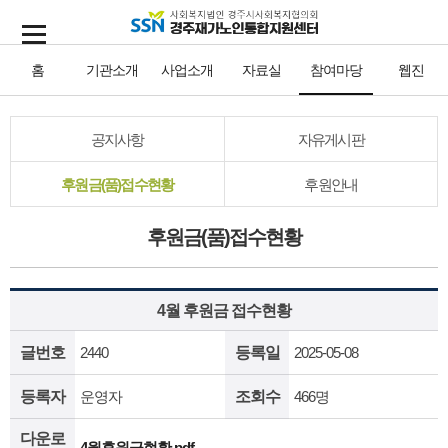
홈
기관소개
사업소개
자료실
참여마당
웹진
공지사항
자유게시판
후원금(품)접수현황
후원안내
후원금(품)접수현황
4월 후원금 접수현황
글번호
2440
등록일
2025-05-08
등록자
운영자
조회수
466명
다운로
4월후원금현황.pdf