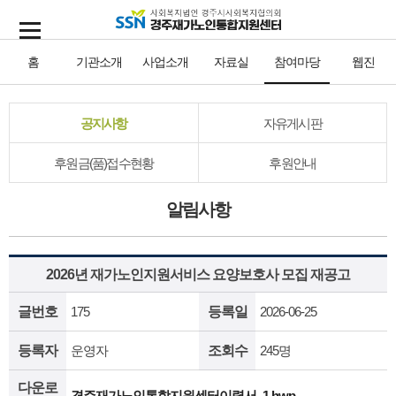
홈
기관소개
사업소개
자료실
참여마당
웹진
공지사항
자유게시판
후원금(품)접수현황
후원안내
알림사항
2026년 재가노인지원서비스 요양보호사 모집 재공고
글번호
175
등록일
2026-06-25
등록자
운영자
조회수
245명
다운로
경주재가노인통합지원센터이력서_1.hwp