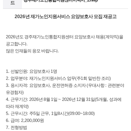
드
2026
년 재가노인지원서비스 요양보호사 모집 재공고
2026
(
)
년도 경주재가노인통합지원센터 요양보호사 채용
계약직
을
.
공고합니다
.
많은 인재들의 응모 바랍니다
1.
:
1
선발인원
요양보호사
명
2.
:
(
1
)
업무분야
재가노인지원서비스 업무
주
회 밑반찬 조리
3.
:
,
(
:
응시자격
요양보호사
운전면허증 소지자
우대사항
관련분야
)
유경험자
4.
: 2026
8
1
~ 2026
12
31
(5
,
근무기간
년
월
일
년
월
일
개월
성과에
)
따라 재계약
5.
:
5
, 1
8
(09:00~18:00)
근무시간
주
일 근무
일
시간
6.
: 2,200,000
급여
원
7.
전형방법