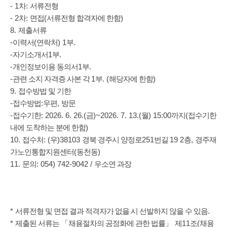
- 1
:
차
서류전형
- 2
:
(
)
차
면접
서류전형 합격자에 한함
8.
제출서류
-
(
) 1
.
이력서
연락처
부
-
1
.
자기소개서
부
-
1
.
개인정보이용 동의서
부
-
1
. (
)
관련 소지 자격증 사본 각
부
해당자에 한함
9.
접수방법 및 기한
-
:
,
접수방법
우편
방문
-
: 2026. 6. 26.(
)~2026. 7. 13.(
) 15:00
(
접수기한
금
월
까지
접수기한
)
내에 도착하는 분에 한함
10.
: (
)38103
251
19 2
,
접수처
우
경북 경주시 양정로
번길
층
경주재
(
)
가노인통합지원센터
동천동
11.
: 054) 742-9042 /
문의
우소연 과장
*
.
서류전형 및 면접 결과 적격자가 없을 시 선발하지 않을 수 있음
*
11
(
제출된 서류는
「
채용절차의 공정화에 관한 법률
」
제
조
채용