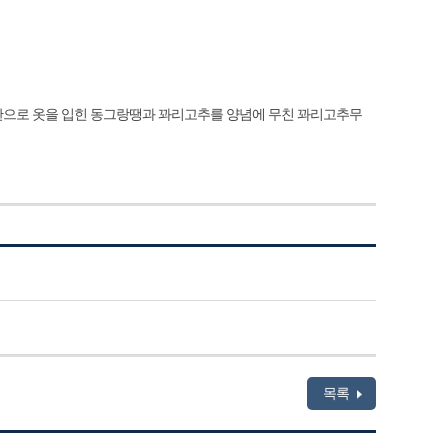
란으로 옷을 입힌 동그랑땡과 꽈리고추를 양념에 무친 꽈리고추무
목록