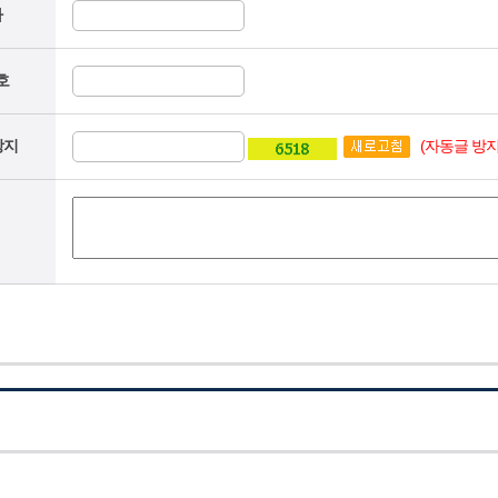
자
호
(자동글 방지
방지