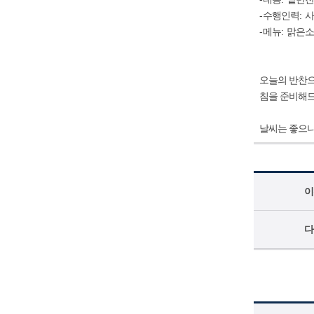
-
수행인력
:
-
메뉴
:
맑은소
오늘의 반찬으
침을 준비해
날씨는 좋으나
이
다