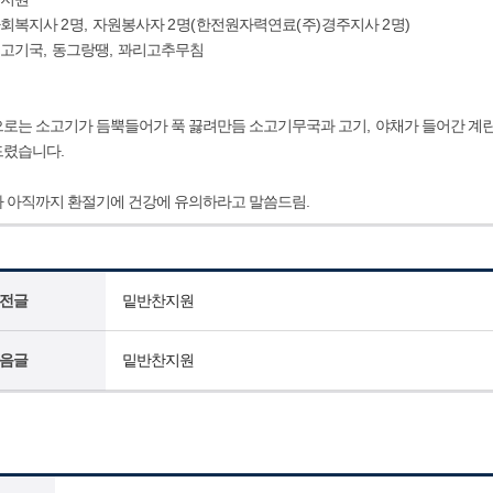
사회복지사
2
명
,
자원봉사자
2
명
(
한전원자력연료
(
주
)
경주지사
2
명
)
고기국
,
동그랑땡
,
꽈리고추무침
로는 소고기가 듬뿍들어가 푹 끓려만듬 소고기무국과 고기
,
야채가 들어간 계
드렸습니다
.
 아직까지 환절기에 건강에 유의하라고 말씀드림
.
전글
밑반찬지원
음글
밑반찬지원