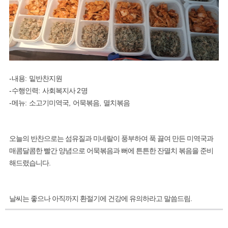
-
내용
:
밑반찬지원
-
수행인력
:
사회복지사
2
명
-
메뉴
:
소고기미역국
,
어묵볶음
,
멸치볶음
오늘의 반찬으로는 섬유질과 미네랄이 풍부하여 푹 끓여 만든 미역국과
매콤달콤한 빨간 양념으로 어묵볶음과 뻐에 튼튼한 잔멸치 볶음을 준비
해드렸습니다
.
날씨는 좋으나 아직까지 환절기에 건강에 유의하라고 말씀드림
.