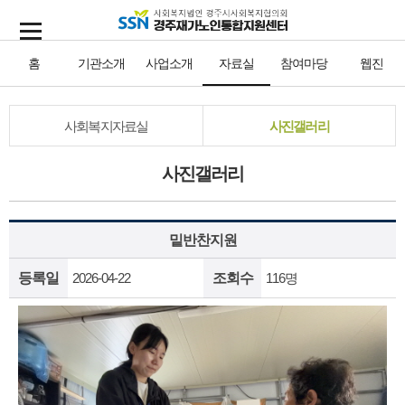
홈
기관소개
사업소개
자료실
참여마당
웹진
사회복지자료실
사진갤러리
사진갤러리
밑반찬지원
등록일
2026-04-22
조회수
116명