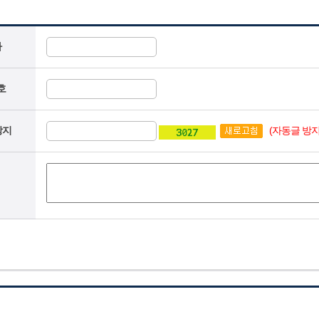
자
호
(자동글 방지
방지