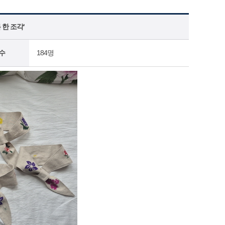
한 조각'
수
184명