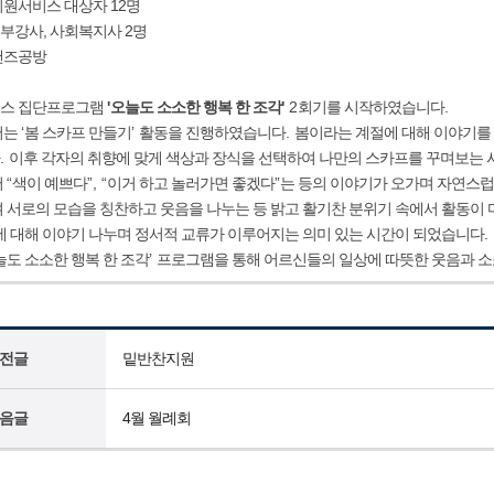
화지원서비스 대상자 12명
외부강사, 사회복지사 2명
림핸즈공방
스 집단프로그램
'
오늘도 소소한 행복 한 조각
'
2
회기를 시작하였습니다
.
서는
‘
봄 스카프 만들기
’
활동을 진행하였습니다
.
봄이라는 계절에 대해 이야기를
.
이후 각자의 취향에 맞게 색상과 장식을 선택하여 나만의 스카프를 꾸며보는
서
“
색이 예쁘다
”, “
이거 하고 놀러가면 좋겠다
”
는 등의 이야기가 오가며 자연스
 서로의 모습을 칭찬하고 웃음을 나누는 등 밝고 활기찬 분위기 속에서 활동
에 대해 이야기 나누며 정서적 교류가 이루어지는 의미 있는 시간이 되었습니다
.
늘도 소소한 행복 한 조각
’
프로그램을 통해 어르신들의 일상에 따뜻한 웃음과 소
전글
밑반찬지원
음글
4월 월례회