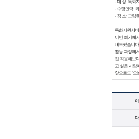
- 대 상: 특
- 수행인력: 
- 장 소: 그
특화지원서비
이번 회기에
내드렸습니다
활동 과정에
접 착용해보며
고 싶은 사람
앞으로도
‘
오
이
다