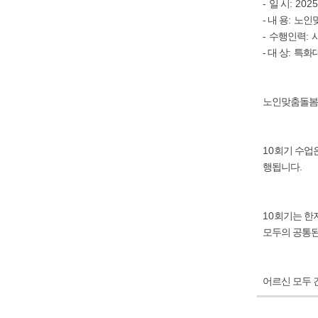
-
일 시
: 2025
- 내 용
:
노인
-
수행인력
:
- 대 상
:
특화
노인맞춤돌봄
10
회기 수업
행됩니다
.
10
회기는 한
모두의 공통된
어르신 모두 