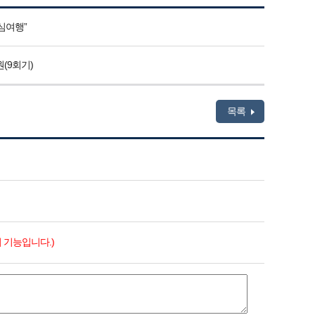
심여행”
(9회기)
목록
 기능입니다.)