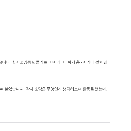
었습니다
.
한지소망등 만들기는
10
회기
, 11
회기 총
2
회기에 걸쳐 진
여 붙였습니다
.
각자 소망은 무엇인지 생각해보며 활동을 했는데
,