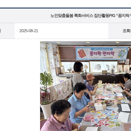
노인맞춤돌봄 특화서비스 집단활동P/G “꼼지락 만
일
2025-08-21
조회