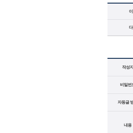
이
다
작성
비밀번
자동글 
내용