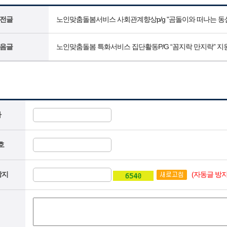
전글
노인맞춤돌봄서비스 사회관계향상p/g "곰돌이와 떠나는 동
음글
노인맞춤돌봄 특화서비스 집단활동P/G “꼼지락 만지락” 지원
자
호
(자동글 방지
방지