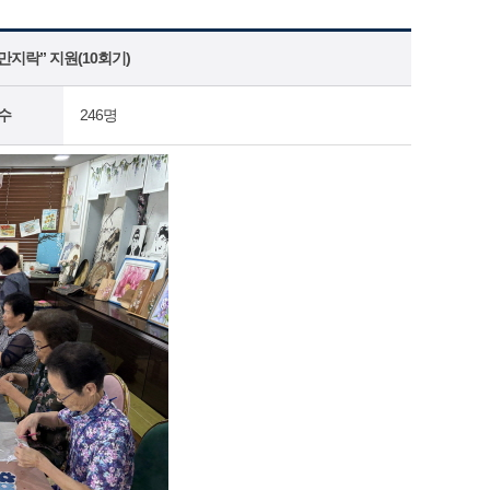
지락” 지원(10회기)
수
246명