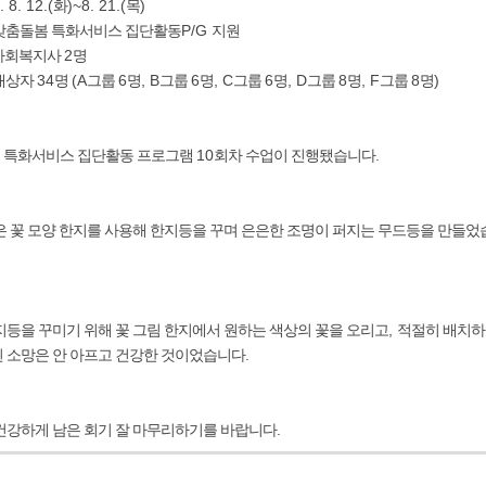
. 8. 12.(
화
)~8. 21.(
목
)
맞춤돌봄 특화서비스 집단활동
P/G
지원
사회복지사
2
명
대상자
34
명
(A
그룹
6
명
, B
그룹
6
명
, C
그룹
6
명
, D
그룹
8
명
, F
그룹
8
명
)
 특화서비스 집단활동 프로그램
10
회차 수업이 진행됐습니다
.
은 꽃 모양 한지를 사용해 한지등을 꾸며 은은한 조명이 퍼지는 무드등을 만들
지등을 꾸미기 위해 꽃 그림 한지에서 원하는 색상의 꽃을 오리고
,
적절히 배치하
 소망은 안 아프고 건강한 것이었습니다
.
건강하게 남은 회기 잘 마무리하기를 바랍니다
.