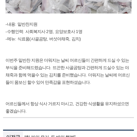
-
:
내용
밑반찬지원
-
:
2
,
1
수행인력
사회복지사
명
요양보호사
명
-
:
(
,
,
)
메뉴
식료품
사골곰탕
버섯야채죽
김치
이번주 밑반찬 지원은 더워지는 날씨 어르신들이 간편하게 드실 수 있는
.
부식을 준비해드렸습니다
뜨끈한 사골곰탕과 간편하게 드실수 있는 야
.
채죽과 함께 먹을수 있는 김치를 준비했습니다
더워지는 날씨에 어르신
.
들이 몸보신 할수 있어 만족감을 표현하셨습니다
,
어르신들께서 항상 식사 거르지 마시고
건강한 식생활을 유지하셨으면
.
좋겠습니다