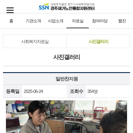
홈
기관소개
사업소개
자료실
참여마당
웹진
사회복지자료실
사진갤러리
사진갤러리
밑반찬지원
등록일
2025-06-24
조회수
354명