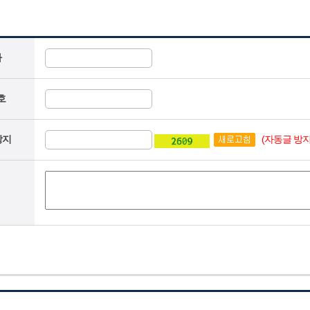
자
호
(자동글 방지
방지