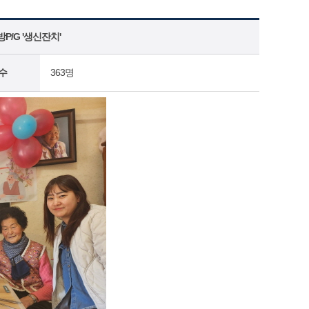
/G '생신잔치'
수
363명