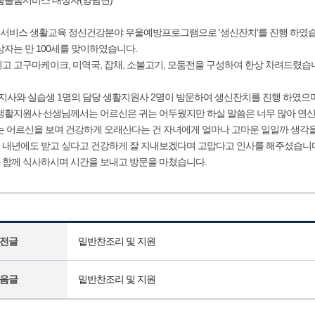
춤돌봄서비스 대상자(양남면)
서비스 생활교육 정신건강분야 우울예방프로그램으로 '생신잔치'를 진행 하였
상자는 만 100세를 맞이하였습니다.
고 고구마케이크, 미역국, 잡채, 소불고기, 모둠전을 구성하여 한상 차려드렸습
지사와 실습생 1명의 담당 생활지원사 2명이 방문하여 생신잔치를 진행 하였으
생활지원사 선생님께서는 어르신은 귀는 어두웠지만 하실 말씀은 너무 많아 연신
는 어르신을 보며 건강하게 오래산다는 건 자녀에게 얼마나 고마운 일일까 생각
내년에도 받고 싶다고 건강하게 잘 지내보겠다며 고맙다고 인사를 해주셨습니
함께 식사하시며 시간을 보내고 방문을 마쳤습니다.
전글
밑반찬조리 및 지원
음글
밑반찬조리 및 지원