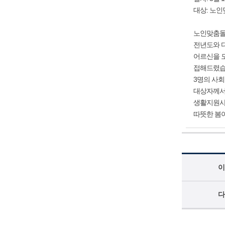
대상: 노
노인맞춤돌
전년도와 다
어르신을 모
접해드렸습
3명의 사
대상자께서
생활지원사
따뜻한 봄이
이
다