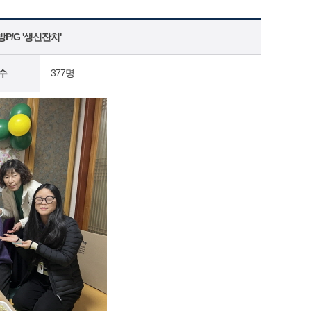
/G '생신잔치'
수
377명