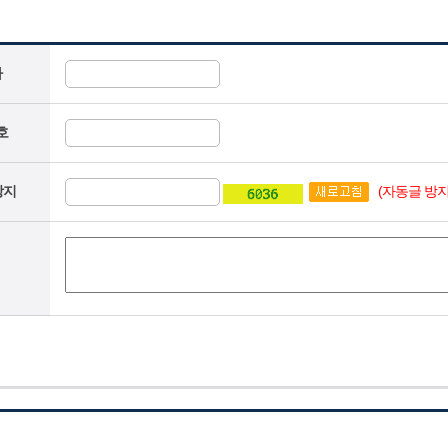
자
호
(자동글 방지
방지